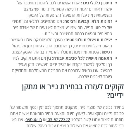
חיסכון כלכלי ניכר:
אנו מאפשרים לכם ליהנות מחיסכון של
עשרות אחוזים לעומת רכישה קמעונאית, מה שמצמצם
משמעותית את עלויות התפעול השוטפות של העסק.
זמינות מלאי קבועה ורציפה:
אנו מתחייבים למלאי זמין תמידי
של כל סוגי הנייר, מה שמונע מצבים לא נעימים של אזילת נייר
פתאומית ופגיעה ברמת ההיגיינה והשירות.
יעילות תפעולית ולוגיסטית:
מערך הלוגיסטיקה שלנו מאפשר
תיאום משלוחים סדירים, כך שתבזבזו הרבה פחות זמן על ניהול
רכישות קטנות ומזדמנות ותוכלו להתמקד בניהול העסק עצמו.
התאמה אישית לכל סביבת עבודה:
בין אם אתם זקוקים לנייר
רך ומלטף למשרד יוקרתי או לנייר ידיים תעשייתי חזק ועמיד
למפעל, אנו נתאים עבורכם את החבילה המשתלמת והמדויקת
ביותר לצרכים שלכם.
זקוקים לעזרה בבחירת נייר או מתקן
ידיים?
בחירה נכונה של מוצרי נייר ומתקנים תחסוך לכם זמן וכסף ותשמור על
סביבה נקייה ומקצועית. לייעוץ חינם והצעת מחיר מותאמת אישית אתם
מוזמנים ליצור עמנו קשר בטלפון
03-5272322
או
בוואטסאפ
. אנו כאן
כדי לעזור לכם למצוא את השילוב המנצח עבור העסק שלכם.