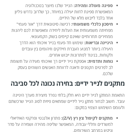
ספיגה מעולה ומהירה:
הנייר שלנו מיוצר בטכנולוגיה
המאפשרת ספיגת לחות יעילה במיוחד, כך שלרוב נדרש גיליון
אחד בלבד לייבוש מלא של הידיים.
חיסכון כלכלי משמעותי:
רכישה סיטונאית דרך "אור פעמי"
מפחיתה משמעותית את העלות ליחידה ומאפשרת לכם ליהנות
ממחירים תחרותיים שאינם קיימים בשוק הקמעונאי.
היגיינה ובריאות:
שימוש חד-פעמי בנייר איכותי הוא הדרך
היעילה ביותר למנוע העברת חיידקים וזיהומים בין עובדים
ולקוחות, בניגוד לפתרונות ייבוש אחרים.
נוחות ותדמית:
אספקת נייר ידיים רך ואיכותי מעידה על תשומת
לב לפרטים הקטנים ודאגה לרווחת האנשים השוהים בעסק
שלכם.
מתקנים לנייר ידיים: בחירה נכונה לכל סביבה
התאמת המתקן לנייר ידיים היא חלק בלתי נפרד מיצירת מערך היגיינה
עובד. חשוב לבחור מתקן נייר לידיים שמתאים פיזית לסוג הנייר שרכשתם
ולעומס השימוש הצפוי במקום:
מתקנים לקיפול צץ רץ (Z/V):
פתרון אלגנטי ופרקטי האידיאלי
למשרדים וחללי עבודה, המאפשר שליפה מהירה ושמירה על סדר
וניקיון במרחב השירותים.