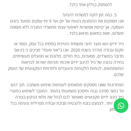
להסתפק בגיליון אחד בלבד.
כמה זמן לוקח למשלוח להגיע?
אנו מספקים את ההזמנות בטווח של יום ועד 9 ימי עסקים ממועד ביצוע
העסקה, אך קיימת אפשרות לאיסוף עצמי ממשרדי החברה ללא תוספת
תשלום, וזאת בתיאום מראש בלבד.
נייר ידיים הוא מוצר חיוני ותשתית היגיינית בסיסית בכל עסק, מוסד או
מקום עבודה מודרני בשנת 2026. אנו ב"אור פעמי" מבינים כי בין אם
מדובר במשרדים, מסעדות, בתי חולים, מלונות או מפעלים תעשייתיים,
בחירה נכונה של נייר לניגוב ידיים איכותי תורמת ישירות לבריאות
המשתמשים, לנוחות הלקוחות והעובדים ולתדמית המקצועית של העסק
שלכם.
הפתרונות שאנו מספקים מותאמים לעצימות שימוש משתנה, תוך דגש
על כושר ספיגה גבוה וחיסכון משמעותי בחומר. המעבר לשימוש במוצרי
נייר ניגוב ידיים מקצועיים מאפשר לכם לנהל את מלאי הניקיון בצורה
חכמה יותר, לצמצם בזבוז ולהבטיח סביבת עבודה סטרילית ונעימה בכל
רגע נתון.