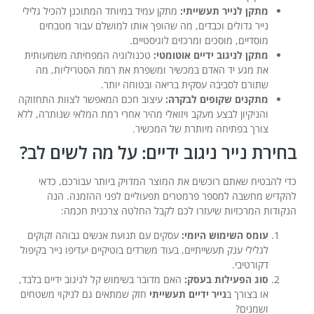
מתקן לנייר תעשייתי:
מתקן עמיד במיוחד המתוכנן להכיל גלילי
נייר גדולים וכבדים, מה שהופך אותו למושלם עבור מטבחים
מוסדיים, מוסכים ומרכזים לוגיסטיים.
מתקן לניגוב ידיים אוטומטי:
טכנולוגיה המפחיתה משמעותית
את מגע יד האדם במכשיר ומשפרת את רמת הסטריליות, מה
שתורם לסביבה עסקית בריאה ובטוחה יותר.
מתקנים שקופים לבקרה:
עיצוב חכם המאפשר לצוות התחזוקה
והניקיון לבצע מעקב ויזואלי מהיר אחרי רמת המלאי שנותרה, ללא
צורך בפתיחה מיותרת של המכשיר.
בחירת נייר ניגוב ידיים: על מה לשים לב?
כדי להבטיח שאתם רוכשים את המוצר המדויק ביותר עבורכם, כדאי
להקדיש מחשבה למספר פרמטרים תפעוליים לפני ההזמנה. הנה
הנקודות המרכזיות שיעזרו לכם לקבל החלטה צרכנית חכמה:
עומס השימוש היומי:
עסקים עם תנועת אנשים גבוהה זקוקים
לגלילי ענק תעשייתיים, בעוד משרדים בוטיקיים יעדיפו נייר בקיפול
דקורטיבי.
סוג הפעילות בעסק:
האם מדובר בשימוש קל לניגוב ידיים בלבד,
או בצורך ב
נייר ידיים תעשייתי
חזק שמתאים גם לניקוי משטחים
ושמנים?