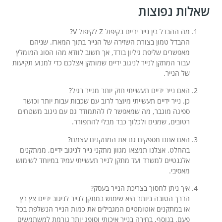
שאלות נפוצות
מה ההבדל בין נייר ידיים בקיפול Z לקיפול V?
ההבדל טמון בצורת השזירה של הנייר בתוך המארז. שניהם
מאפשרים שליפת גיליון בודד, אך חשוב לוודא מהו הסוג המומלץ
עבור המתקן לנייר לניגוב ידיים שמותקן אצלכם כדי למנוע תקיעות
של הנייר.
האם נייר ידיים תעשייתי חזק יותר מנייר רגיל?
כן. נייר ידיים תעשייתי מיוצר לרוב עם שכבות עבות יותר וכושר
ספיגה מוגבר, מה שמאפשר לו להתמודד גם עם ניגוב משטחים
רטובים, שמנים ולכלוך כבד מבלי להתפורר.
האם אתם מספקים גם את המתקנים עצמם?
בהחלט. אצלנו תמצאו מגוון מתקני נייר לניגוב ידיים, ממתקנים
אלגנטיים למשרד ועד מתקן לנייר תעשייתי עמיד במיוחד לשימוש
מאסיבי.
איך ניתן לחסוך בצריכת הנייר בעסק?
הדרך הטובה ביותר היא שימוש במתקן לנייר לניגוב ידיים צץ רץ
או במתקנים אוטומטיים המגבילים את כמות הנייר הנשלפת בכל
פעם. בנוסף, בחירה בנייר איכותי וסופג יותר גורמת למשתמשים