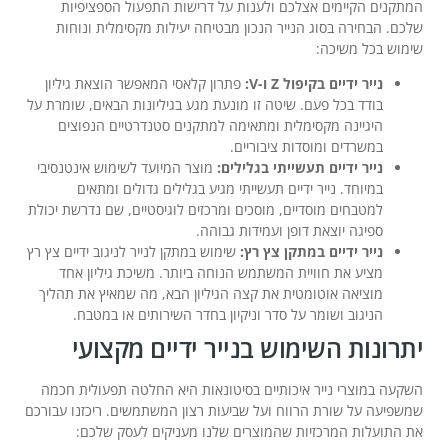
המתקנים הקיימים אצלכם ולענות על דרישות התפעול הספציפיות
שלכם. הבחירה בסוג הנייר הנכון מבטיחה יעילות מקסימלית ונוחות
שימוש בכל משיכה:
נייר ידיים בקיפול Z ו-V:
פתרון קלאסי המאפשר הוצאת גיליון
בודד בכל פעם. שיטה זו מונעת מגע בגיליונות הבאים, שומרת על
היגיינה מקסימלית ומתאימה למתקנים סטנדרטיים הנפוצים
במשרדים ומוסדות ציבוריים.
נייר ידיים תעשייתי בגלילים:
מוצר המיועד לשימוש אינטנסיבי
במיוחד. נייר ידיים תעשייתי מגיע בגלילים גדולים ומתאים
למטבחים מוסדיים, מוסכים ומרכזים לוגיסטיים, שם נדרשת יכולת
ספיגה יוצאת דופן ועמידות גבוהה.
נייר ידיים במתקן צץ רץ:
שימוש במתקן לנייר לניגוב ידיים צץ רץ
מציע את חוויית המשתמש הנוחה ביותר. משיכת גיליון אחד
מוציאה אוטומטית את קצה הגיליון הבא, מה שמאיץ את תהליך
הניגוב ושומר על סדר וניקיון בחדר השירותים או במטבח.
יתרונות השימוש בנייר ידיים מקצועי
השקעה במוצרי נייר איכותיים בסיטונאות היא החלטה תפעולית חכמה
שמשפיעה על שורת הרווח ועל שביעות רצון המשתמשים. ריכזנו עבורכם
את התועלות המרכזיות שהמוצרים שלנו מעניקים לעסק שלכם: