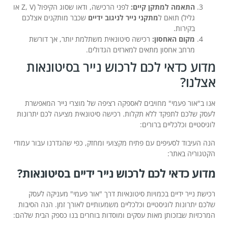
התאמה למתקן קיים:
לפני הרכישה, ודאו שסוג הקיפול (Z, V או
גליל) תואם ל
מתקני נייר לניגוב ידיים
שכבר מותקנים אצלכם
בקירות.
מקום האחסון:
רכישה סיטונאית משתלמת יותר, אך דורשת
מרחב אחסון מתאים למארזים הגדולים.
מדוע כדאי לכם לרכוש נייר בסיטונאות
אצלנו?
אנו ב"אור פעמי" מחויבים לאספקה רציפה של מוצרי נייר המאפשרת
לעסק שלכם לתפקד ללא תקלות. רכישה סיטונאית מציעה לכם יתרונות
לוגיסטיים וכלכליים ברורים:
הנה העיבוד לסעיפים עם פתיח מקצועי ומחזק, כפי שהגדרנו עבור עמודי
הקטגוריה באתר:
מדוע כדאי לכם לרכוש נייר ידיים בסיטונאות?
רכישת נייר ידיים בכמויות סיטונאיות דרך "אור פעמי" מעניקה לעסק
שלכם יתרונות לוגיסטיים וכלכליים משמעותיים לאורך זמן. הנה הסיבות
המרכזיות שבזכותן מאות עסקים ומוסדות בוחרים בנו כספק הבית שלהם: