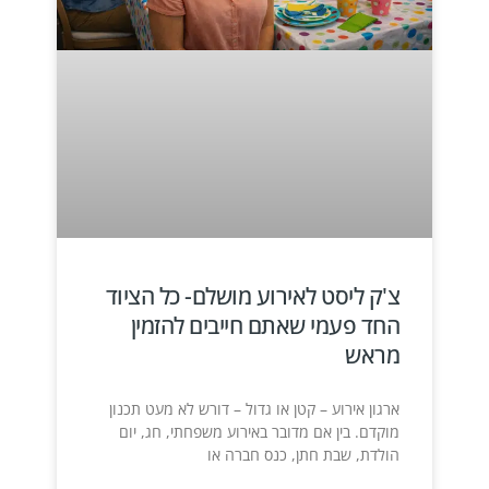
צ'ק ליסט לאירוע מושלם- כל הציוד
החד פעמי שאתם חייבים להזמין
מראש
ארגון אירוע – קטן או גדול – דורש לא מעט תכנון
מוקדם. בין אם מדובר באירוע משפחתי, חג, יום
הולדת, שבת חתן, כנס חברה או