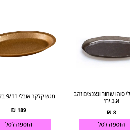
י סוהו שחור ונצנצים זהב
מגש קלקר אובלי 9/11 בז 500 יח'
א.3 יח'
₪
189
₪
8
הוספה לסל
הוספה לסל