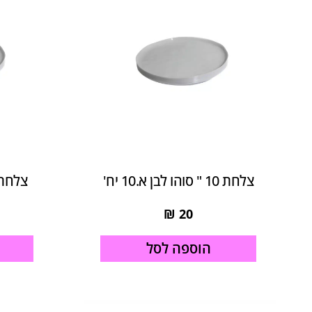
צלחת 10 " סוהו לבן א.10 יח'
צלחת 7 " סוהו לבן א.0
₪
20
הוספה לסל