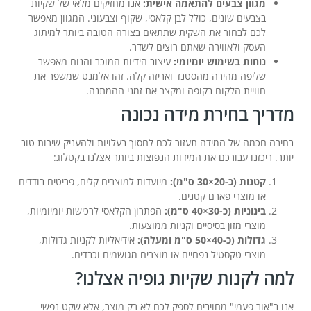
מגוון צבעים להתאמה אישית:
אנו מחזיקים מלאי של שקיות
בצבעים שונים, כולל לבן קלאסי, שקוף וצבעוני. המגוון מאפשר
לכם לבחור את השקית שתתאים בצורה הטובה ביותר למיתוג
העסק ולאווירה שאתם רוצים לשדר.
נוחות בשימוש יומיומי:
עיצוב הידיות המוכר והנוח מאפשר
שליפה מהירה מהסטנד ואריזה קלה. זהו אלמנט שמשפר את
חוויית הלקוח בקופה ומקצר את זמני ההמתנה.
מדריך בחירת מידה נכונה
בחירה חכמה של המידה תעזור לכם לחסוך בעלויות ולהעניק שירות טוב
יותר. ריכזנו עבורכם את המידות הנפוצות ביותר אצלנו בקטלוג:
קטנות (כ-20×30 ס"מ):
מיועדות למוצרים קלים, פריטים בודדים
או מוצרי פארם קטנים.
בינוניות (כ-30×40 ס"מ):
הפתרון הקלאסי לרכישות יומיומיות,
מוצרי מזון בסיסיים וקניות ממוצעות.
גדולות (כ-40×50 ס"מ ומעלה):
אידיאליות לקניות גדולות,
מוצרי טקסטיל נפחיים או מוצרים מגושמים וכבדים.
למה לקנות שקיות גופיה אצלנו?
אנו ב"אור פעמי" מחויבים לספק לכם לא רק מוצר, אלא שקט נפשי