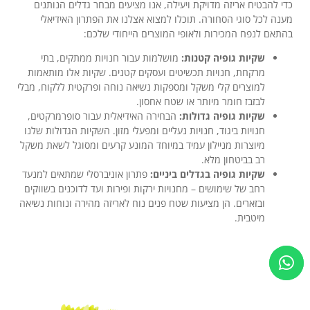
כדי להבטיח אריזה מדויקת ויעילה, אנו מציעים מבחר גדלים הנותנים
מענה לכל סוגי הסחורה. תוכלו למצוא אצלנו את הפתרון האידיאלי
בהתאם לנפח המכירות ולאופי המוצרים הייחודי שלכם:
שקיות גופיה קטנות:
מושלמות עבור חנויות ממתקים, בתי
מרקחת, חנויות תכשיטים ועסקים קטנים. שקיות אלו מותאמות
למוצרים קלי משקל ומספקות נשיאה נוחה ופרקטית ללקוח, מבלי
לבזבז חומר מיותר או שטח אחסון.
שקיות גופיה גדולות:
הבחירה האידיאלית עבור סופרמרקטים,
חנויות ביגוד, חנויות נעליים ומפעלי מזון. השקיות הגדולות שלנו
מיוצרות מניילון עמיד במיוחד המונע קרעים ומסוגל לשאת משקל
רב בביטחון מלא.
שקיות גופיה בגדלים ביניים:
פתרון אוניברסלי שמתאים למנעד
רחב של שימושים – מחנויות ירקות ופירות ועד לדוכנים בשווקים
ובזארים. הן מציעות שטח פנים נוח לאריזה מהירה ונוחות נשיאה
מיטבית.