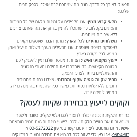
תפעולי לאורך כל הדרך. הנה מה שמחכה לכם אצלנו כספק הבית
שלכם:
מלאי קבוע וזמין:
אנו מקפידים על זמינות מלאה של כל המידות
והסוגים בקטלוג, כך שתוכלו להזמין בדיוק את מה שאתם צריכים
ללא עיכובים מיותרים.
משלוחים מהירים לכל הארץ:
מתוך הבנה שעסקים זקוקים
לאספקה רציפה ושוטפת, אנו מפעילים מערך משלוחים יעיל ואמין
המגיע לכל נקודה בארץ.
ייעוץ מקצועי ואישי:
הצוות המנוסה שלנו זמין להעניק לכם
הכוונה מקצועית, כדי שתבחרו את המידה והעובי הנכונים
והמשתלמים ביותר לצרכי העסק.
מחיר שקיות גופיה שקוף ותחרותי:
אצלנו נהנים ממחירים
הוגנים ללא עלויות נסתרות, כאשר ככל שהכמות בהזמנה גדלה,
המחיר ליחידה יורד.
זקוקים לייעוץ בבחירת שקיות לעסק?
בחירת השקית הנכונה יכולה לחסוך לכם אלפי שקלים בשנה ולשפר
משמעותית את חוויית הלקוח שלכם. לייעוץ חינם והצעת מחיר מותאמת
אישית אתם מוזמנים ליצור עמנו קשר בטלפון
03-5272322
או
בוואטסאפ
. אנו כאן כדי לעזור לכם למצוא את המידה והעובי המדויקים