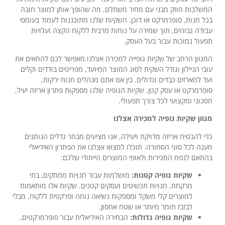
המשלבות חוזק מבני עם מחיר משתלם, מה שהופך אותן למוצר חובה
בכל חנות, סופרמרקט או דוכן. השקיות שלנו מתוכננות לעמוד בעומסי
עבודה גבוהים, תוך שמירה על נוחות מרבית ללקוח הקצה ועלויות
תפעול נמוכות עבור בעל העסק.
המגוון הרחב של שקיות גופייה למכירה אצלנו מאפשר לכם להתאים את
עובי הניילון וגודל השקית לסוג המוצר המיועד, מפריטים בודדים וקלים
ועד למארזים כבדים וגדולים. בין אם אתם מנהלים חנות ירקות,
סופרמרקט או עסק קטן, שקיות הגופיה שלנו מספקות פתרון אריזה יעיל,
חסכוני ומקצועי לכל צורך תפעולי.
מגוון שקיות גופיה למכירה אצלנו
כדי להבטיח אריזה מדויקת ויעילה, אנו מציעים מבחר גדלים הנותנים
מענה לכל סוגי הסחורה. תוכלו למצוא אצלנו את הפתרון האידיאלי
בהתאם לנפח המכירות ולאופי המוצרים הייחודי שלכם:
שקיות גופיה קטנות:
מושלמות עבור חנויות ממתקים, בתי
מרקחת, חנויות תכשיטים ועסקים קטנים. שקיות אלו מותאמות
למוצרים קלי משקל ומספקות נשיאה נוחה ופרקטית ללקוח, מבלי
לבזבז חומר מיותר או שטח אחסון.
שקיות גופיה גדולות:
הבחירה האידיאלית עבור סופרמרקטים,