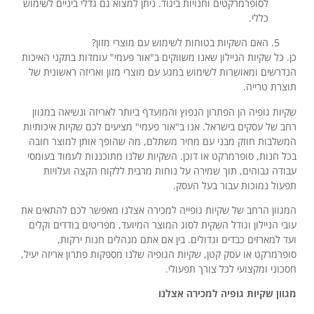
לסופרמרקטים וחנויות ביגוד. ניתן למצוא גם גדלי ביניים לשימוש
כללי.
האם השקיות בטוחות לשימוש עם מוצרי מזון?
כן. כל שקיות הניילון שאנו משווקים ב"אור פעמי" עומדות בתקני האיכות
הנדרשים ומאושרות לשימוש במגע עם מוצרי מזון ואריזה ראשונית של
תוצרת טרייה.
שקיות גופיה הן הפתרון הנפוץ והמועדף ביותר לאריזה ונשיאה במגוון
רחב של עסקים בישראל. אנו ב"אור פעמי" מציעים לכם שקיות איכותיות
המשלבות חוזק מבני עם מחיר משתלם, מה שהופך אותן למוצר חובה
בכל חנות, סופרמרקט או דוכן. השקיות שלנו מתוכננות לעמוד בעומסי
עבודה גבוהים, תוך שמירה על נוחות מרבית ללקוח הקצה ועלויות
תפעול נמוכות עבור בעל העסק.
המגוון הרחב של שקיות גופייה למכירה אצלנו מאפשר לכם להתאים את
עובי הניילון וגודל השקית לסוג המוצר המיועד, מפריטים בודדים וקלים
ועד למארזים כבדים וגדולים. בין אם אתם מנהלים חנות ירקות,
סופרמרקט או עסק קטן, שקיות הגופיה שלנו מספקות פתרון אריזה יעיל,
חסכוני ומקצועי לכל צורך תפעולי.
מגוון שקיות גופיה למכירה אצלנו