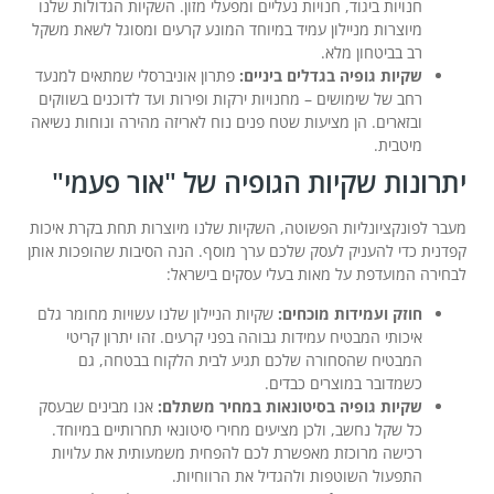
חנויות ביגוד, חנויות נעליים ומפעלי מזון. השקיות הגדולות שלנו
מיוצרות מניילון עמיד במיוחד המונע קרעים ומסוגל לשאת משקל
רב בביטחון מלא.
שקיות גופיה בגדלים ביניים:
פתרון אוניברסלי שמתאים למנעד
רחב של שימושים – מחנויות ירקות ופירות ועד לדוכנים בשווקים
ובזארים. הן מציעות שטח פנים נוח לאריזה מהירה ונוחות נשיאה
מיטבית.
יתרונות שקיות הגופיה של "אור פעמי"
מעבר לפונקציונליות הפשוטה, השקיות שלנו מיוצרות תחת בקרת איכות
קפדנית כדי להעניק לעסק שלכם ערך מוסף. הנה הסיבות שהופכות אותן
לבחירה המועדפת על מאות בעלי עסקים בישראל:
חוזק ועמידות מוכחים:
שקיות הניילון שלנו עשויות מחומר גלם
איכותי המבטיח עמידות גבוהה בפני קרעים. זהו יתרון קריטי
המבטיח שהסחורה שלכם תגיע לבית הלקוח בבטחה, גם
כשמדובר במוצרים כבדים.
שקיות גופיה בסיטונאות במחיר משתלם:
אנו מבינים שבעסק
כל שקל נחשב, ולכן מציעים מחירי סיטונאי תחרותיים במיוחד.
רכישה מרוכזת מאפשרת לכם להפחית משמעותית את עלויות
התפעול השוטפות ולהגדיל את הרווחיות.