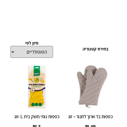
מיון לפי
בחירת קטגוריה
כפפות בד ארוך לתנור – זוג
כפפות גומי משק בית L -זוג
₪
3
₪
49