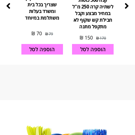
מארז כ
שצריך בכל בית
לשתיה קרה 250 מ"ל
לב
ומשרד בעלות
במחיר מבצע וקבל
משתלמת במיוחד
חבילת קש שקוף לא
מתקפל מתנה
26
₪
70
₪
79
₪
150
₪
170
הוספה לסל
הו
הוספה לסל