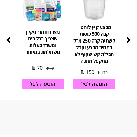
מבצע קיץ לוהט –
מארז חומרי ניקיון
קנה 500 כוסות
מארז כ
שצריך בכל בית
לשתיה קרה 250 מ"ל
לב
ומשרד בעלות
במחיר מבצע וקבל
משתלמת במיוחד
חבילת קש שקוף לא
מתקפל מתנה
26
₪
70
₪
79
₪
150
₪
170
הוספה לסל
הו
הוספה לסל