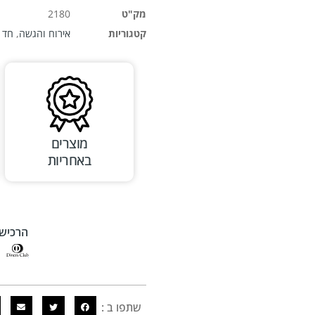
מק"ט
2180
קטגוריות
אירוח והגשה
,
חד פ
מוצרים
באחריות
הרכישה
שתפו ב :