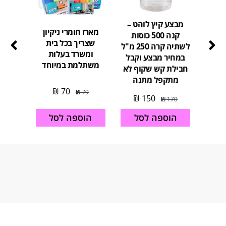
מבצע קיץ לוהט –
מארז חומרי ניקיון
קנה 500 כוסות
מארז כ
שצריך בכל בית
לשתיה קרה 250 מ"ל
לב
ומשרד בעלות
במחיר מבצע וקבל
משתלמת במיוחד
חבילת קש שקוף לא
מתקפל מתנה
26
₪
70
₪
79
₪
150
₪
170
הוספה לסל
הו
הוספה לסל