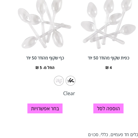
כפית שקוף מהודר 50 יח'
כף שקוף מהודר 50 יח'
4
₪
החל מ-
5
₪
Clear
הוספה לסל
בחר אפשרויות
לים חד פעמיים
,
כללי
,
סכו״ם