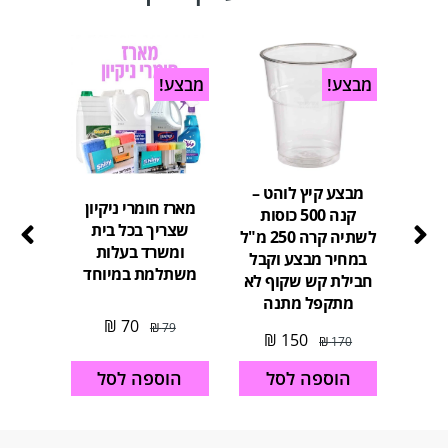
מבצע!
מבצע!
מבצע
מבצע קיץ לוהט –
מארז חומרי ניקיון
קנה 500 כוסות
מארז כ
שצריך בכל בית
לשתיה קרה 250 מ"ל
לב
ומשרד בעלות
במחיר מבצע וקבל
משתלמת במיוחד
חבילת קש שקוף לא
מתקפל מתנה
26
₪
70
₪
79
₪
150
₪
170
הוספה לסל
הו
הוספה לסל